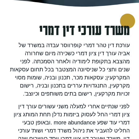
משרד עורכי דין דמרי
עורכת דין טהר דמרי קופרווסר עבדה במשרד של
אביה עורך דין ציון דמרי כשכירה מיום שחרורה
מהצבא בתקופת לימודיה ולאחר הסמכתה. לפני
שנים וחצי כל שניסיונה המצטבר בכל תחום עסקאות
המקרקעין; עסקאות מכר, תכנון ובניה, שומות מסוי
מקרקעין, התנגדויות עררים בתכנון ובניה, רישום
זכויות מקרקעין, רישום בתים משותפים וכיוצב'.
לפני שנתיים אחרי למעלה משני עשורים עורך דין
ציון דמרי החל לעסוק ביזמות נדלן תחת המותג ציון
דמרי עוד שפע more abundance .ובאופן טבעי
החליט להעביר את ניהול משרד דמרי ושות' עורכי
דין. משרד שעורך דין ציון דמרי ייסד כעשרים שנה