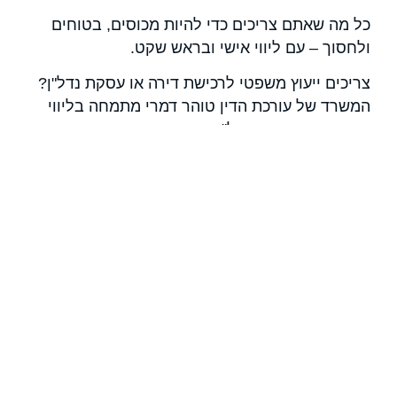
כל מה שאתם צריכים כדי להיות מכוסים, בטוחים
ולחסוך – עם ליווי אישי ובראש שקט.
צריכים ייעוץ משפטי לרכישת דירה או עסקת נדל"ן?
המשרד של עורכת הדין טוהר דמרי מתמחה בליווי
משפטי בעסקאות נדל"ן – רכישת ומכירת דירות,
רישום זכויות בטאבו, תמ״א 38, פינוי־בינוי, רישום
בתים משותפים, ייצוג קבלנים, וליטיגציה בתחום
המקרקעין.
אנחנו ננהל עבורכם את המשא ומתן, נדאג לדיווחים
מול רשויות המס, ונלווה אתכם יד ביד עד לרישום
מלא של הזכויות – תוך הקפדה על כל פרט ושמירה
על האינטרסים שלכם.
במשרדנו תקבלו שירות משפטי מקיף, אישי ומדויק.
אנחנו דוגלים במקצוענות, שקיפות מלאה ויחס אנושי
שמכבד אתכם ואת ההשקעה שלכם. אם חשוב לכם